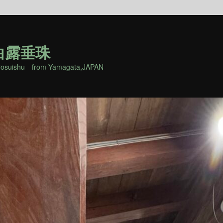
白露垂珠
rosuishu from Yamagata,JAPAN