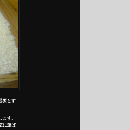
必要とす
します。
室に運ば