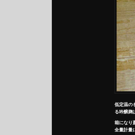
ツ
へ
移
動
低定温の
る吟醸麹
箱になり
全量計量