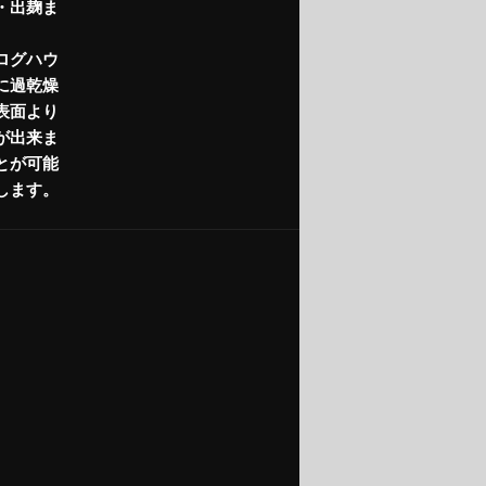
・出麹ま
ログハウ
に過乾燥
表面より
が出来ま
とが可能
します。