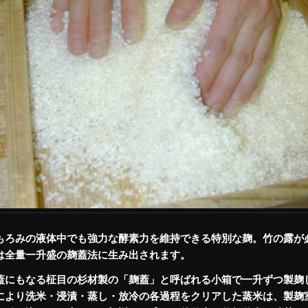
もろみの液体中でも強力な酵素力を維持できる特別な麹。竹の露が
は全量一升盛の麹蓋法に生み出されます。
蓋にもなる柾目の杉材製の「麹蓋」と呼ばれる小箱で一升ずつ製麹
により洗米・浸漬・蒸し・放冷の各過程をクリアした蒸米は、製麹