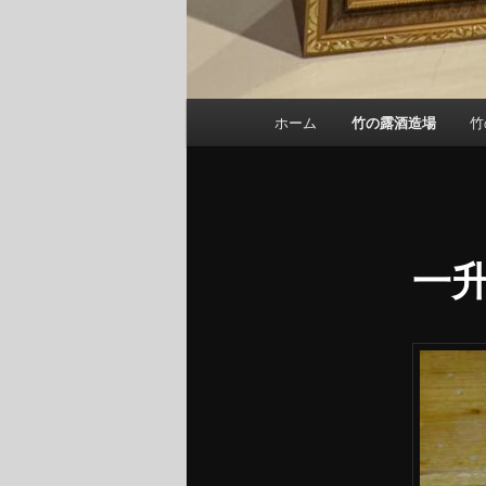
メ
ホーム
竹の露酒造場
竹
メ
イ
ン
イ
メ
ニ
ン
ュ
一
ー
コ
ン
テ
ン