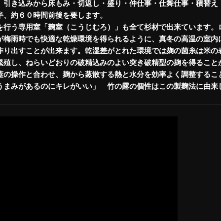
 引き込みから床もみ・切返し・盛り・仲仕事・仕舞仕事・積替え
半、約６０時間前後を要します。
を行う専用室「麹室（こうじむろ）」も全て杉材で出来ています。
が梅雨時でも快適な乾燥環境を得られるように、真冬の高温の室内
作り出すことが出来ます。乾湿差がとれた環境では麹の菌糸は米の
繁殖し、ねらいどおりの破精込みのよい突き破精型の麹を得ること
蓋の操作と合わせ、麹から蒸散する熱と水分を効率よく調整するこ
うまみがあるのにキレがいい」 竹の露の個性はこの製麹法に由来